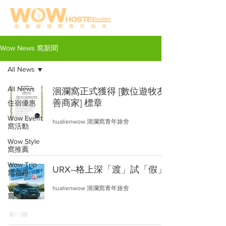
Wow News 窩新聞
All News
All News
洄瀾窩正式獲得 [數位遊牧友
善商家] 標章
住宿優惠
Wow Event
hualienwow 洄瀾窩青年旅舍
窩活動
Wow Style
窩推薦
Wow Trip
URX--格上深「渡」試「假」
窩遊趣
Wow Story
hualienwow 洄瀾窩青年旅舍
窩心文