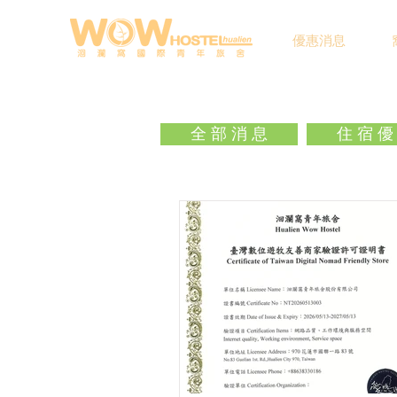
優惠消息
全 部 消 息
住 宿 優