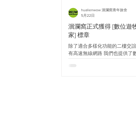
hualienwow 洄瀾窩青年旅舍
5月22日
洄瀾窩正式獲得 [數位遊
家] 標章
除了適合多樣化功能的二樓交
有高速無線網路 我們也提供了
者長住的優惠方案 讓大家可以
鬆workation #數位遊牧 #愛
旅館聯盟 #遊牧臺灣