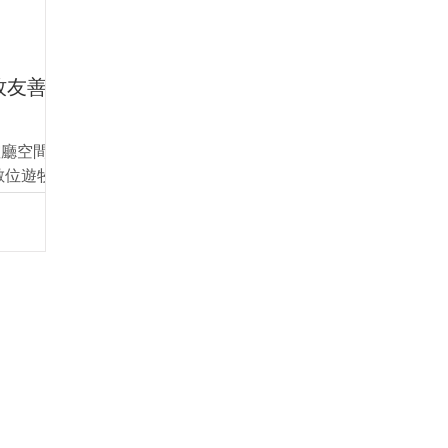
牧友善商
誼廳空間配
數位遊牧
在花蓮輕
嬉遊臺灣青年