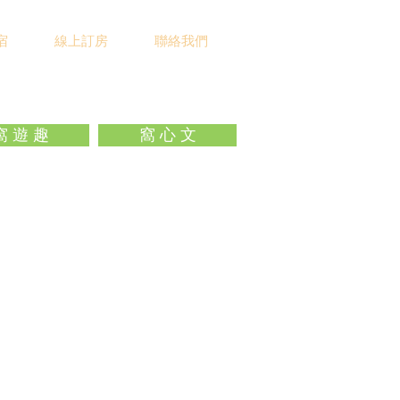
宿
線上訂房
聯絡我們
窩 遊 趣
窩 心 文