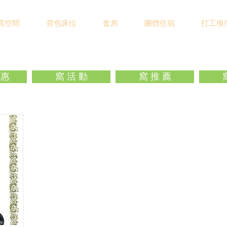
窩空間
背包床位
套房
團體住宿
打工換
 惠
窩 活 動
窩 推 薦