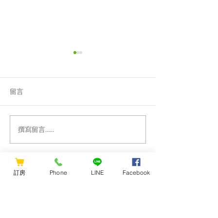
留言
撰寫留言......
洄瀾窩特約停車場 旅遊花
洄瀾窩邀請大家
蓮更便利
保貢獻心力
訂房
Phone
LINE
Facebook