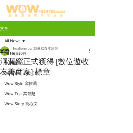
文章
All News
hualienwow 洄瀾窩青年旅舍
All News
5月22日
洄瀾窩正式獲得 [數位遊牧
住宿優惠
友善商家] 標章
Wow Event 窩活動
Wow Style 窩推薦
Wow Trip 窩遊趣
Wow Story 窩心文