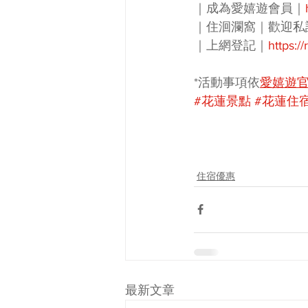
｜成為愛嬉遊會員｜
｜住洄瀾窩｜歡迎私
｜上網登記｜
https:/
*活動事項依
愛嬉遊
#花蓮景點
#花蓮住
住宿優惠
最新文章