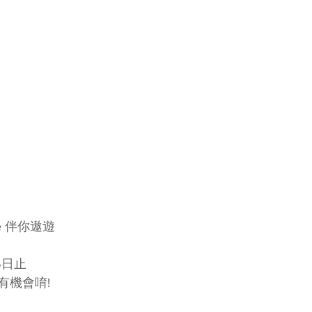
e 伴你遨遊
5日止
有機會唷!