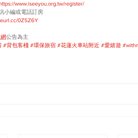
https://www.iseeyou.org.tw/register/
訊小編或電話訂房
/reurl.cc/0Z5Z6Y
官網
公告為主
宿
#背包客棧
#環保旅宿
#花蓮火車站附近
#愛嬉遊
#with