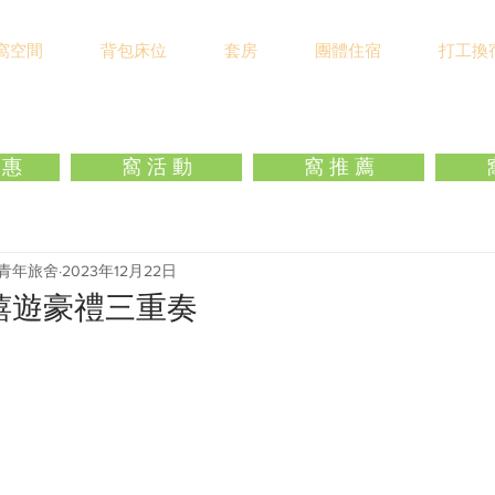
窩空間
背包床位
套房
團體住宿
打工換
 惠
窩 活 動
窩 推 薦
瀾窩青年旅舍
2023年12月22日
 愛嬉遊豪禮三重奏