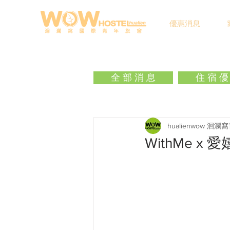
優惠消息
全 部 消 息
住 宿 優
hualienwow 洄
WithMe x