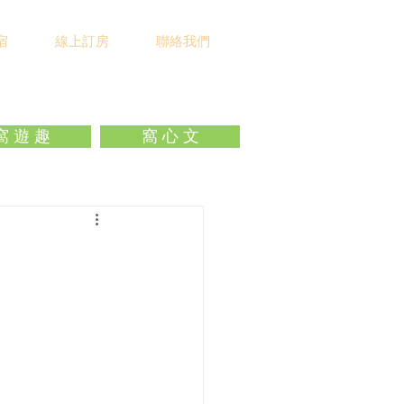
宿
線上訂房
聯絡我們
窩 遊 趣
窩 心 文