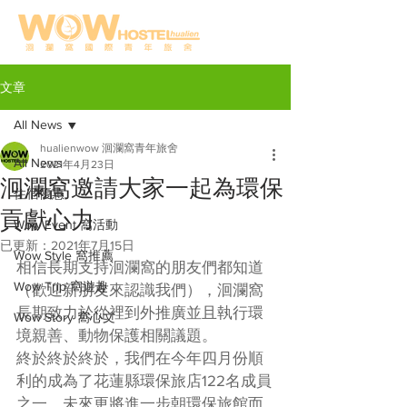
文章
All News
hualienwow 洄瀾窩青年旅舍
All News
2021年4月23日
洄瀾窩邀請大家一起為環保
住宿優惠
貢獻心力
Wow Event 窩活動
已更新：
2021年7月15日
Wow Style 窩推薦
相信長期支持洄瀾窩的朋友們都知道
Wow Trip 窩遊趣
（歡迎新朋友來認識我們），洄瀾窩
長期致力於從裡到外推廣並且執行環
Wow Story 窩心文
境親善、動物保護相關議題。
終於終於終於，我們在今年四月份順
利的成為了花蓮縣環保旅店122名成員
之一，未來更將進一步朝環保旅館而