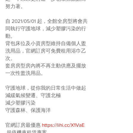
努力著。
自 2021/05/01 起，全館全房型將會共
同執行守護地球，減少塑膠污染的行
動。
背包床位及小資房型維持自備個人盥
洗用品，官網訂房可免費租用浴巾乙
次。
套房房型房內將不再主動供應及擺放
一次性盥洗用品。
守護地球，從你我的日常生活中做起
減緩氣候變遷、守護北極
減少塑膠污染
守護森林、保護海洋
官網訂房最優惠 
https://lihi.cc/X1VaE
 超值機車租賃專案 