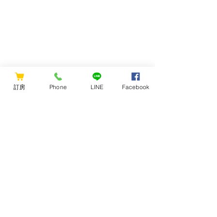
訂房
Phone
LINE
Facebook
留言
撰寫留言......
每月例行封館公告
洄瀾窩特約停車場 旅
Announcement
蓮更便利