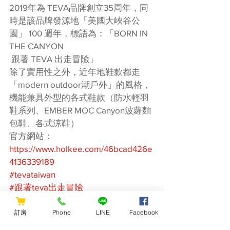
2019年為 TEVA品牌創立35周年，同
時是該品牌發源地「美國大峽谷公
園」 100 週年，標語為：「BORN IN 
THE CANYON
 跟著 TEVA 出走冒險」
除了實用性之外，近年地鞋款都走
「modern outdoor潮戶外」的風格，
機能兼具外型的各式鞋款（防水輕羽
鞋系列、EMBER MOC Canyon波蘿麵
包鞋、各式涼鞋）
官方網站：
https://www.holkee.com/46bcad426e
4136339189
#tevataiwan
#跟著teva出走冒險
訂房
Phone
LINE
Facebook