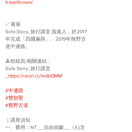
travelbrown/
✅ 展展
Sofa Story, 旅行講堂 負責人，於2017
年完成「四國遍路」、2019年熊野古
道中邊路。
🔺粉絲頁/相關連結：
Sofa Story, 旅行講堂
_
https://reurl.cc/mdb0MM
#中邊路
#雙朝聖
#熊野古道
｜講座須知
一、費用：NT __自由捐獻__  /人(含