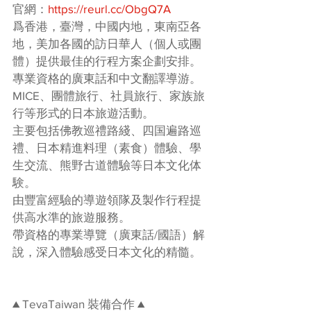
官網：
https://reurl.cc/ObgQ7A
爲香港，臺灣，中國内地，東南亞各
地，美加各國的訪日華人（個人或團
體）提供最佳的行程方案企劃安排。
專業資格的廣東話和中文翻譯導游。
MICE、團體旅行、社員旅行、家族旅
行等形式的日本旅遊活動。
主要包括佛教巡禮路綫、四国遍路巡
禮、日本精進料理（素食）體驗、學
生交流、熊野古道體驗等日本文化体
験。
由豐富經驗的導遊領隊及製作行程提
供高水準的旅遊服務。
帶資格的專業導覽（廣東話/國語）解
說，深入體驗感受日本文化的精髓。
▲ TevaTaiwan 裝備合作 ▲ 