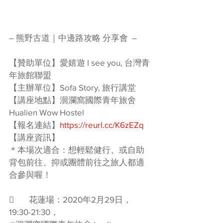
– 熊野古道｜中邊路攻略 分享會  –
【贊助單位】愛嬉遊 I see you, 台灣青
年旅館聯盟
【主辦單位】Sofa Story, 旅行講堂
【講座地點】洄瀾窩國際青年旅舍 
Hualien Wow Hostel
【報名連結】
https://reurl.cc/K6zEZq
【講座資訊】
＊本場次適合：想輕鬆健行、或自助
背包前往、抑或團體前往之旅人都適
合參與喔！
	花蓮場：2020年2月29日，
19:30-21:30，