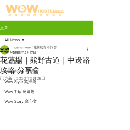
文章
All News
hualienwow 洄瀾窩青年旅舍
All News
2020年2月17日
花蓮場｜熊野古道｜中邊路
住宿優惠
攻略 分享會
Wow Event 窩活動
已更新：
2020年2月26日
Wow Style 窩推薦
Wow Trip 窩遊趣
Wow Story 窩心文