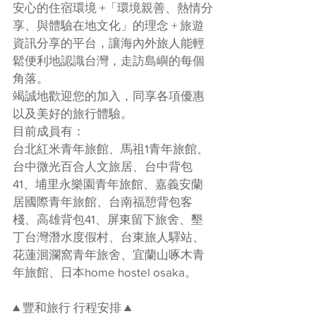
安心的住宿環境 +「環境親善、熱情分
享、與體驗在地文化」的理念 + 旅遊
資訊分享的平台，讓海內外旅人能輕
鬆便利地認識台灣，走訪島嶼的每個
角落。
竭誠地歡迎您的加入，同享各項優惠
以及美好的旅行體驗。
目前成員有：
台北紅米青年旅館、馬祖1青年旅館、
台中微光百合人文旅居、台中背包
41、埔里永樂園青年旅館、嘉義安蘭
居國際青年旅館、台南福憩背包客
棧、高雄背包41、屏東留下旅舍、墾
丁台灣潛水度假村、台東旅人驛站、
花蓮洄瀾窩青年旅舍、宜蘭山啄木青
年旅館、日本home hostel osaka。
▲ 豐和旅行 行程安排 ▲ 