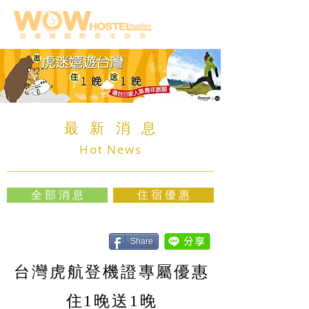
最 新 消 息
Hot News
全 部 消 息
住 宿 優 惠
Share
台灣虎航登機證專屬優惠
住1晚送1晚