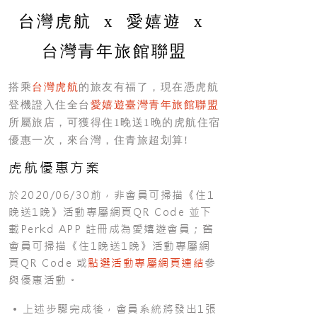
台灣虎航 x 愛嬉遊 x
台灣青年旅館聯盟
搭乘
台灣虎航
的旅友有福了，現在憑虎航
登機證入住全台
愛嬉遊臺灣青年旅館聯盟
所屬旅店，可獲得住1晚送1晚的虎航住宿
優惠一次，來台灣，住青旅超划算!
虎航優惠方案
於2020/06/30前，非會員可掃描《住1
晚送1晚》活動專屬網頁QR Code 並下
載Perkd APP 註冊成為愛嬉遊會員；舊
會員可掃描《住1晚送1晚》活動專屬網
頁QR Code 或
點選活動專屬網頁連結
參
與優惠活動。
• 上述步驟完成後，會員系統將發出1張