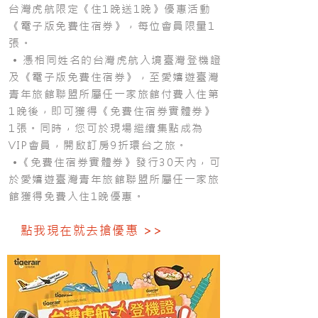
台灣虎航限定《住1晚送1晚》優惠活動
《電子版免費住宿券》，每位會員限量1
張。
• 憑相同姓名的台灣虎航入境臺灣登機證
及《電子版免費住宿券》，至愛嬉遊臺灣
青年旅館聯盟所屬任一家旅館付費入住第
1晚後，即可獲得《免費住宿券實體券》
1張。同時，您可於現場繼續集點成為
VIP會員，開啟訂房9折環台之旅。
•《免費住宿券實體券》發行30天內，可
於愛嬉遊臺灣青年旅館聯盟所屬任一家旅
館獲得免費入住1晚優惠。
點我現在就去搶優惠 >>